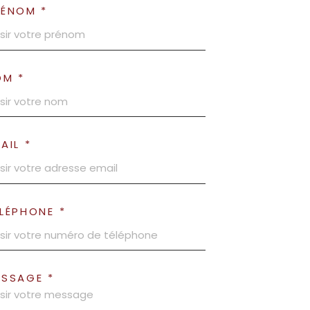
RÉNOM *
OM *
AIL *
LÉPHONE *
ESSAGE *