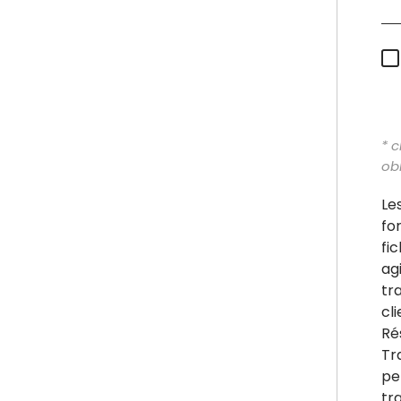
* 
obl
Le
fo
fi
ag
tr
cl
Ré
Tr
pe
tr