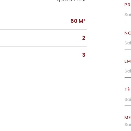
P
60 M²
N
2
3
EM
TÉ
M