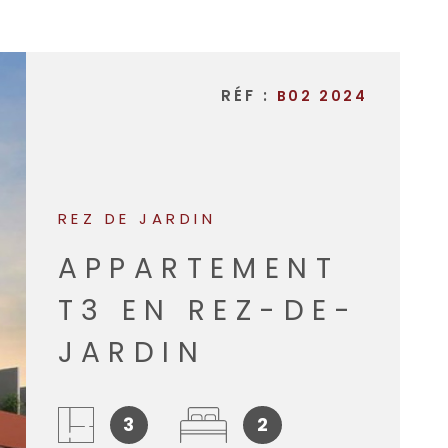
NOTRE A
RÉF :
B02 2024
REZ DE JARDIN
APPARTEMENT
T3 EN REZ-DE-
JARDIN
3
2