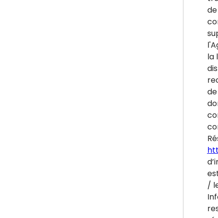
de
co
su
l'
la 
di
re
de 
do
co
co
Ré
htt
d’i
es
/ l
In
re