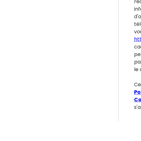
ré
inf
d'
tél
vou
ht
ca
pe
pa
le 
Ce
Po
Co
s'