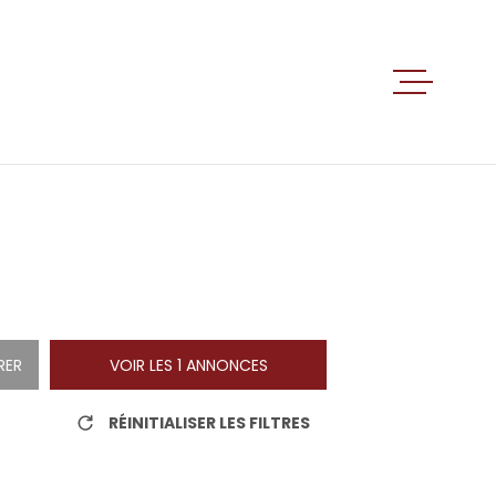
ACCUEIL
VENTES
LOCATIO
ALERTE E
RER
VOIR LES
1
ANNONCES
RÉINITIALISER LES FILTRES
ESTIMATI