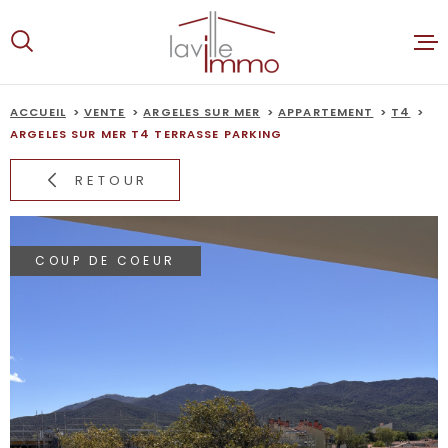
Aller
Aller
Aller
Aller
à
à
au
au
:
la
menu
contenu
recherche
principal
ACCUEIL
VENTE
ARGELES SUR MER
APPARTEMENT
T4
ACCUEIL
ARGELES SUR MER T4 TERRASSE PARKING
RETOUR
VENTES
LOCATION
COUP DE COEUR
ALERTE E-
ESTIMATI
NOTRE AG