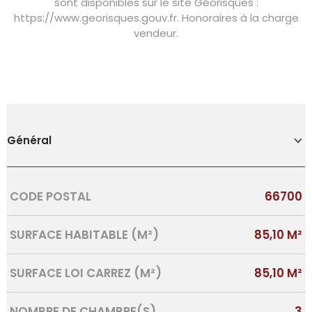
sont disponibles sur le site Géorisques :
https://www.georisques.gouv.fr. Honoraires à la charge
vendeur.
Général
Caractérisque
Valeurs
CODE POSTAL
66700
SURFACE HABITABLE (M²)
85,10 M²
SURFACE LOI CARREZ (M²)
85,10 M²
NOMBRE DE CHAMBRE(S)
3