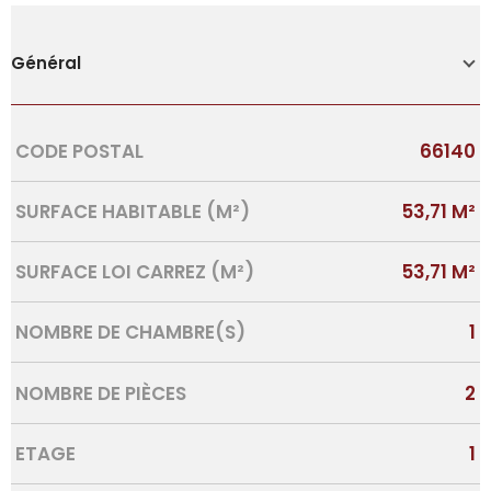
Général
Caractérisque
Valeurs
CODE POSTAL
66140
SURFACE HABITABLE (M²)
53,71 M²
SURFACE LOI CARREZ (M²)
53,71 M²
NOMBRE DE CHAMBRE(S)
1
NOMBRE DE PIÈCES
2
ETAGE
1