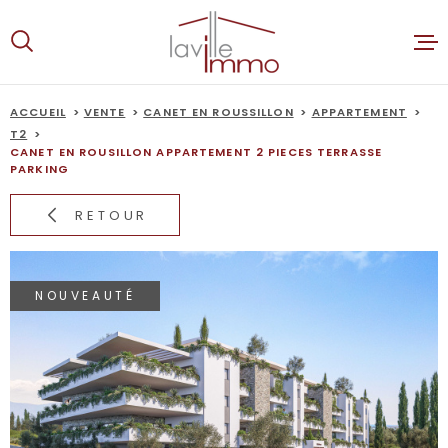
Aller
Aller
Aller
Aller
à
à
au
au
:
la
menu
contenu
recherche
principal
ACCUEIL
VENTE
CANET EN ROUSSILLON
APPARTEMENT
ACCUEIL
T2
CANET EN ROUSILLON APPARTEMENT 2 PIECES TERRASSE
PARKING
VENTES
RETOUR
LOCATION
ALERTE E-
NOUVEAUTÉ
ESTIMATI
NOTRE AG